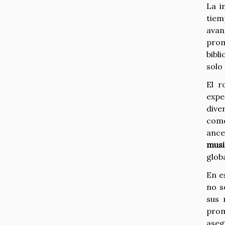
La i
tiem
avan
prom
bibl
solo
El r
expe
dive
como
ance
musi
glob
En e
no s
sus 
prom
aseg