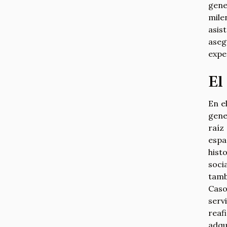
gene
mile
asis
aseg
expe
El
En e
gene
raíz
espa
hist
soci
tamb
Caso
serv
reaf
adqu