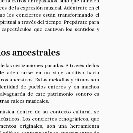
 de nuestros antepasados, sino que también
ces de la expresión musical. Adéntrate en el
mo los conciertos están transformando el
spiritual a través del tiempo. Prepárate para
espectáculos que cautivan los sentidos y
dos ancestrales
e las civilizaciones pasadas. A través de los
le adentrarse en un viaje auditivo hacia
estros ancestros. Estas melodías y ritmos son
identidad de pueblos enteros y, en muchos
salvaguarda de este patrimonio sonoro es
tras raíces musicales.
 música dentro de su contexto cultural, se
acústicos. Los conciertos etnográficos, que
umentos originales, son una herramienta
 al público contemporáneo experimentar de