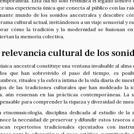
emporáneas. Esta ola no solo revindica el legado sonoro
ce una experiencia única que conecta al público con las raí
inante mundo de los sonidos ancestrales y descubre có
rama cultural actual, invitándonos a un viaje sensorial y e
orar cómo la tradición y la modernidad se fusionan en 
iertan la memoria colectiva.
 relevancia cultural de los soni
úsica ancestral constituye una ventana invaluable al alma d
dos que han sobrevivido el paso del tiempo, es posib
umbres, rituales y la esfera íntima de la vida diaria de nu
ejos de las tradiciones culturales que han moldeado la 
s, aún resuenan en las prácticas contemporáneas. La 
spensable para comprender la riqueza y diversidad de nues
a etnomusicología, disciplina dedicada al estudio de la
noce la necesidad de preservar y difundir estos tesoros 
acan repertorios tradicionales ejecutados con instr
rosa para la educación y el goce estético, permitiendo