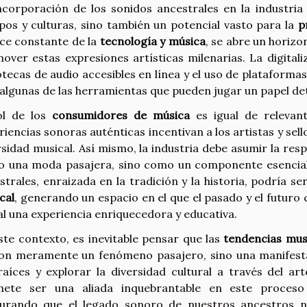
ncorporación de los sonidos ancestrales en la industria
pos y culturas, sino también un potencial vasto para la
p
ce constante de la
tecnología y música
, se abre un horizo
over estas expresiones artísticas milenarias. La digital
iotecas de audio accesibles en línea y el uso de plataforma
 algunas de las herramientas que pueden jugar un papel d
ol de los
consumidores de música
es igual de relevan
riencias sonoras auténticas incentivan a los artistas y sel
rsidad musical. Así mismo, la industria debe asumir la r
 una moda pasajera, sino como un componente esencial d
strales, enraizada en la tradición y la historia, podría se
cal
, generando un espacio en el que el pasado y el futuro
al una experiencia enriquecedora y educativa.
ste contexto, es inevitable pensar que las
tendencias mus
on meramente un fenómeno pasajero, sino una manifest
raíces y explorar la diversidad cultural a través del art
ete ser una aliada inquebrantable en este proceso
urando que el legado sonoro de nuestros ancestros no