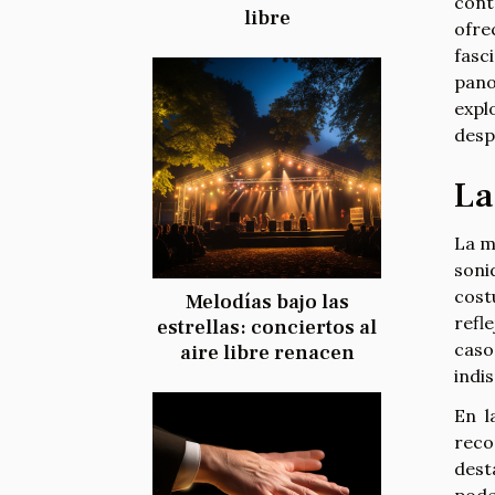
cont
libre
ofre
fasc
pano
expl
desp
La
La m
soni
cost
Melodías bajo las
refl
estrellas: conciertos al
caso
aire libre renacen
indi
En l
reco
dest
pode