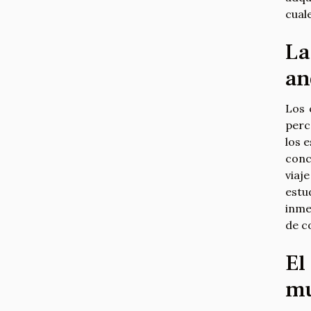
cuale
La
an
Los 
perc
los 
conc
viaj
estu
inme
de c
El
mu