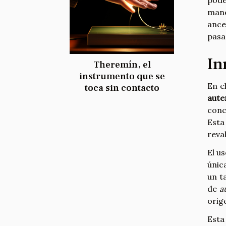
mane
ance
pasa
In
Theremín, el
instrumento que se
En e
toca sin contacto
aute
conc
Esta
reva
El u
únic
un t
de
a
orige
Esta