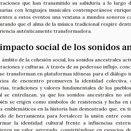
raciones que han transmitido su sabiduría a lo largo d
narias con lenguajes musicales contemporáneos enrique
tentes a estos eventos una ventana a mundos sonoros cas
urando que el alma de la música tradicional respire den
riencia auténticamente transformadora.
 impacto social de los sonidos a
l ámbito de la cohesión social, los sonidos ancestrales a
raciones y culturas. A través de su poderoso influjo, con
 se transforman en plataformas idóneas para el diálogo i
cios de encuentro promueven la identidad colectiva,
orias, tradiciones y valores fundamentales de los pueblo
al se entrelazan, ya que los sonidos ancestrales no sol
ién se erigen como símbolos de resistencia y lucha en 
s emblemáticos en la historia han demostrado que, en ti
ido de herramienta para fortalecer la unión entre comun
irmar la identidad cultural frente a influencias exter
ieren un valor agregado, convirtiéndose en espacios de 